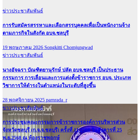
ข่าวประชาสัมพันธ์
การรับสมัครสรรหาและเลือกสรรบุคคลเพื่อเป็นพนักงานจ้าง
ตามภารกิจในสังกัด อบจ.ชลบุรี
19 พฤษภาคม 2026
Songkitti Chomjungwad
ข่าวประชาสัมพันธ์
นางอัจฉรา บัณฑิตยานุรักษ์ ปลัด อบจ.ชลบุรี เป็นประธาน
กรรมการ การเลื่อนและการแต่งตั้งข้าราชการ อบจ. ประเภท
วิชาการให้ดำรงในตำแหน่งในระดับที่สูงขึ้น
28 พฤศจิกายน 2025
parnrada_r
ข่าวประชาสัมพันธ์
การประชุมคณะกรรมการข้าราชการองค์การบริหารส่วน
จังหวัดชลบุรี (ก.จ.จ.ชลบุรี) ครั้งที่ 11/2568 วันอังคารที่ 25
พ.ย.2568 ณ ห้องราชพฤกษ์