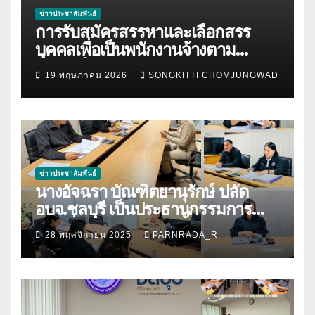
ข่าวประชาสัมพันธ์
การรับสมัครสรรหาและเลือกสรร
บุคคลเพื่อเป็นพนักงานจ้างตาม
ภารกิจในสังกัด อบจ.ชลบุรี
19 พฤษภาคม 2026
SONGKITTI CHOMJUNGWAD
ข่าวประชาสัมพันธ์
นางอัจฉรา บัณฑิตยานุรักษ์ ปลัด
อบจ.ชลบุรี เป็นประธานกรรมการ
การเลื่อนและการแต่งตั้งข้าราชการ
28 พฤศจิกายน 2025
PARNRADA_R
อบจ. ประเภทวิชาการให้ดำรงใน
ตำแหน่งในระดับที่สูงขึ้น